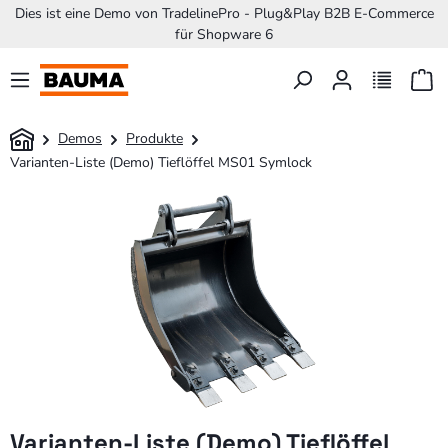
Dies ist eine Demo von TradelinePro - Plug&Play B2B E-Commerce
nhalt springen
für Shopware 6
Demos
Produkte
Varianten-Liste (Demo) Tieflöffel MS01 Symlock
Varianten-Liste (Demo) Tieflöffel